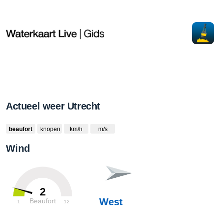
Actueel weer Utrecht
beaufort
knopen
km/h
m/s
Wind
2
West
Beaufort
1
12