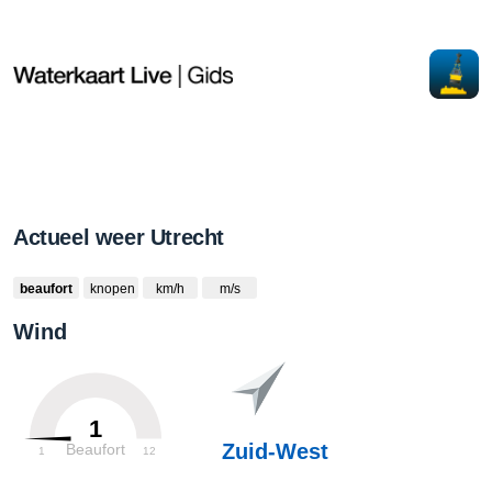
Actueel weer Utrecht
beaufort
knopen
km/h
m/s
Wind
1
Zuid-West
Beaufort
1
12