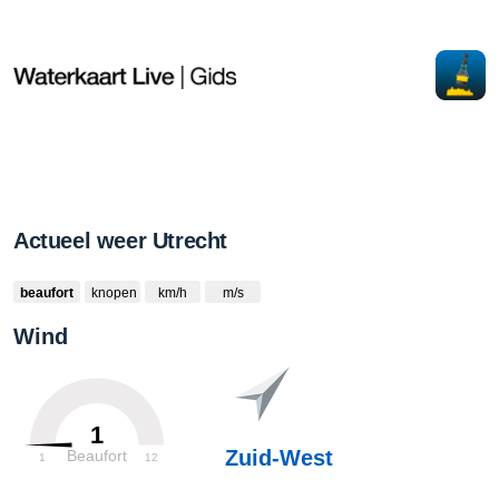
Actueel weer Utrecht
beaufort
knopen
km/h
m/s
Wind
1
Zuid-West
Beaufort
1
12