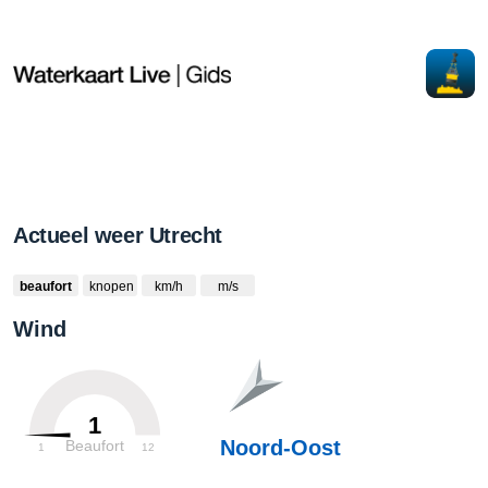
Actueel weer Utrecht
beaufort
knopen
km/h
m/s
Wind
1
Noord-Oost
Beaufort
1
12