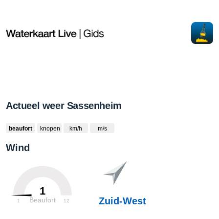
Actueel weer Sassenheim
beaufort
knopen
km/h
m/s
Wind
1
Zuid-West
Beaufort
1
12