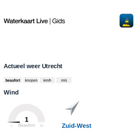
Actueel weer Utrecht
beaufort
knopen
km/h
m/s
Wind
1
Zuid-West
Beaufort
1
12