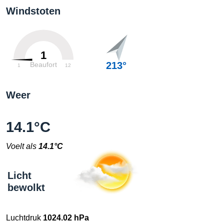
Windstoten
1
213°
Beaufort
1
12
Weer
14.1°C
Voelt als
14.1°C
Licht
bewolkt
Luchtdruk
1024.02 hPa