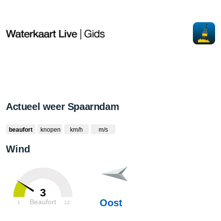
Actueel weer Spaarndam
beaufort
knopen
km/h
m/s
Wind
3
Oost
Beaufort
1
12