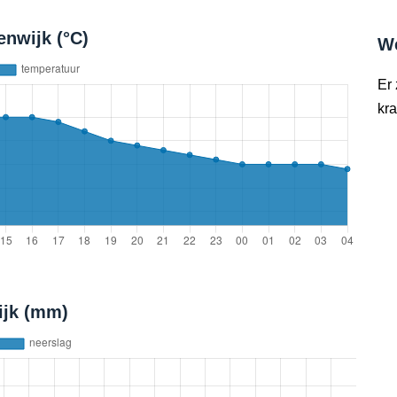
nwijk (°C)
W
Er
kra
ijk (mm)