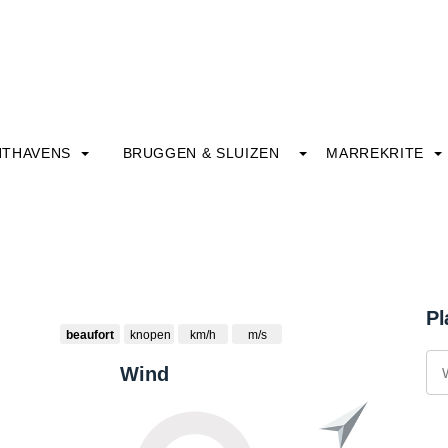
HTHAVENS
BRUGGEN & SLUIZEN
MARREKRITE
Pl
beaufort
knopen
km/h
m/s
Wind