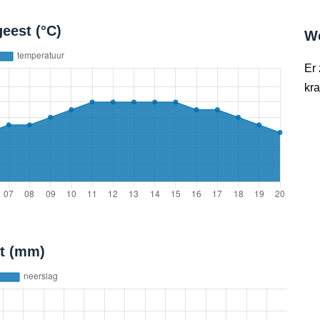
eest (°C)
W
Er
kra
st (mm)