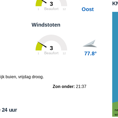
KN
3
Oost
Beaufort
1
12
Windstoten
3
77.8°
Beaufort
1
12
ijk buien, vrijdag droog.
Zon onder:
21:37
 24 uur