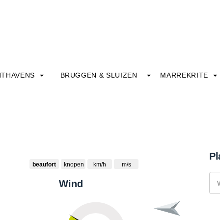
HTHAVENS
BRUGGEN & SLUIZEN
MARREKRITE
Pl
beaufort
knopen
km/h
m/s
Wind