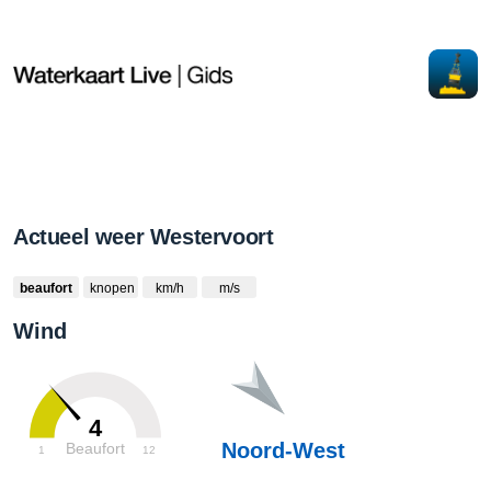
Actueel weer Westervoort
beaufort
knopen
km/h
m/s
Wind
4
Noord-West
Beaufort
1
12