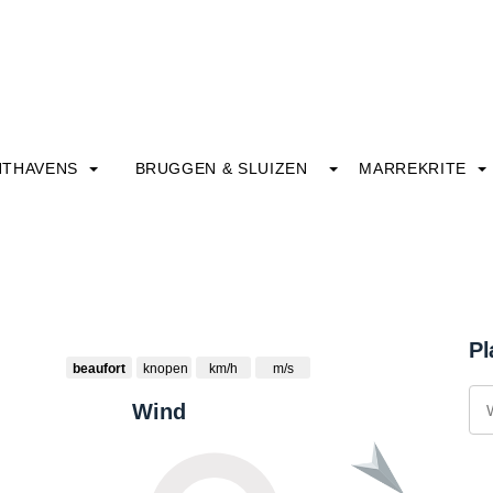
HTHAVENS
BRUGGEN & SLUIZEN
MARREKRITE
Pl
beaufort
knopen
km/h
m/s
Wind