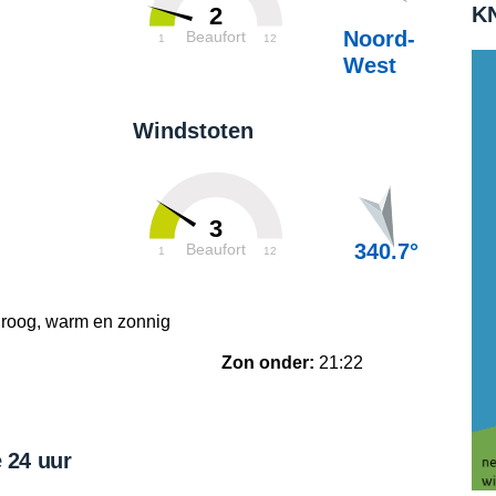
KN
2
Noord-
Beaufort
1
12
West
Windstoten
3
340.7°
Beaufort
1
12
droog, warm en zonnig
Zon onder:
21:22
 24 uur