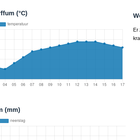
ffum (°C)
W
Er
kra
um (mm)