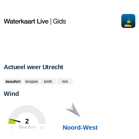
Actueel weer Utrecht
beaufort
knopen
km/h
m/s
Wind
2
Noord-West
Beaufort
1
12