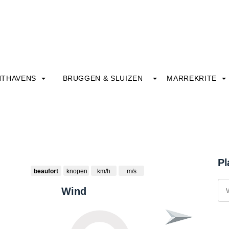
HTHAVENS
BRUGGEN & SLUIZEN
MARREKRITE
Pl
beaufort
knopen
km/h
m/s
Wind