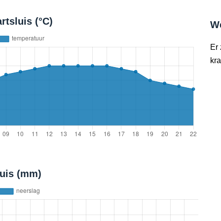
tsluis (°C)
W
Er
kra
luis (mm)