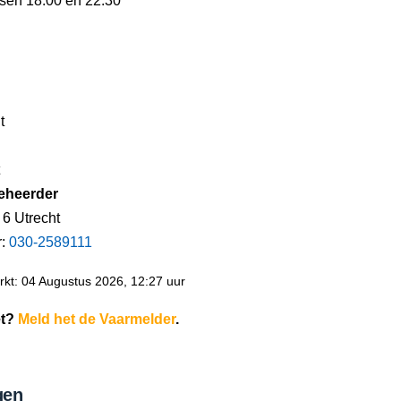
ssen 18:00 en 22:30
t
eheerder
6 Utrecht
r:
030-2589111
kt: 04 Augustus 2026, 12:27 uur
et?
Meld het de Vaarmelder
.
gen