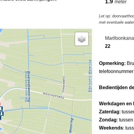
1.9
meter
Let op: doorvaarthoo
met eventuele wate
Marifoonkana
22
Opmerking:
Bru
telefoonnummer 
Bedientijden d
Werkdagen en 
Zaterdag
: tuss
Zondag
: tussen
Weekends
: tus