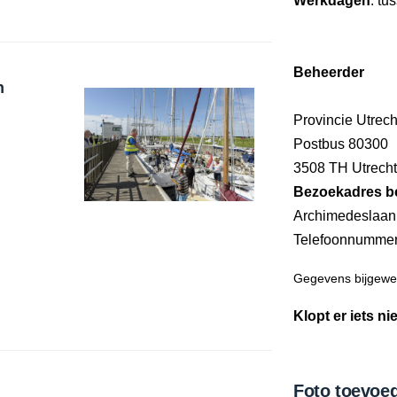
Werkdagen
: tu
Beheerder
n
Provincie Utrech
Postbus 80300
3508 TH Utrecht
Bezoekadres b
Archimedeslaan 
Telefoonnumme
Gegevens bijgewer
Klopt er iets ni
Foto toevoe