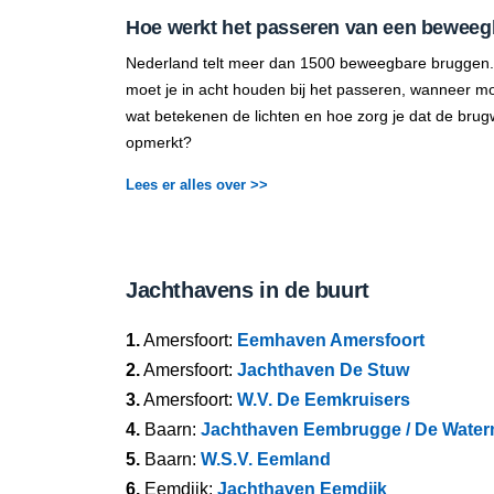
Hoe werkt het passeren van een beweeg
Nederland telt meer dan 1500 beweegbare bruggen.
moet je in acht houden bij het passeren, wanneer mo
wat betekenen de lichten en hoe zorg je dat de brug
opmerkt?
Lees er alles over >>
Jachthavens in de buurt
1.
Amersfoort:
Eemhaven Amersfoort
2.
Amersfoort:
Jachthaven De Stuw
3.
Amersfoort:
W.V. De Eemkruisers
4.
Baarn:
Jachthaven Eembrugge / De Wate
5.
Baarn:
W.S.V. Eemland
6.
Eemdijk:
Jachthaven Eemdijk