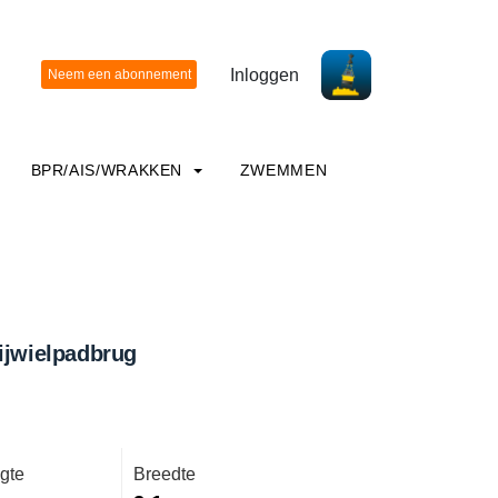
Inloggen
BPR/AIS/WRAKKEN
ZWEMMEN
ijwielpadbrug
gte
Breedte