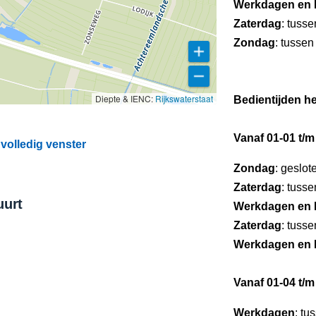
Werkdagen en 
Zaterdag
: tuss
Zondag
: tussen
Diepte & IENC:
Rijkswaterstaat
Bedientijden he
Vanaf 01-01 t/m
volledig venster
Zondag
: geslot
Zaterdag
: tuss
uurt
Werkdagen en 
Zaterdag
: tuss
Werkdagen en 
Vanaf 01-04 t/m
Werkdagen
: tu