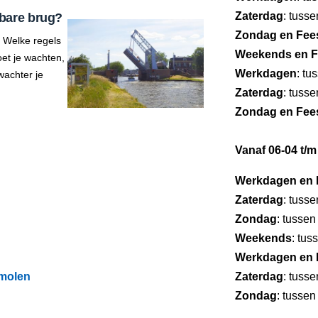
Zaterdag
: tuss
bare brug?
Zondag en Fee
 Welke regels
Weekends en F
et je wachten,
Werkdagen
: tu
wachter je
Zaterdag
: tuss
Zondag en Fee
Vanaf 06-04 t/m
Werkdagen en 
Zaterdag
: tuss
Zondag
: tussen
Weekends
: tus
Werkdagen en 
rmolen
Zaterdag
: tuss
Zondag
: tussen