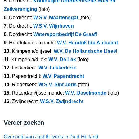
5.
Dordrecht:
Koninklijke Dordrechtsche Roei en
Zeilvereniging
(foto)
6.
Dordrecht:
W.S.V. Maartensgat
(foto)
7.
Dordrecht:
W.S.V. Wijnhaven
8.
Dordrecht:
Watersportbedrijf De Graaff
9.
Hendrik ido ambacht:
W.V. Hendrik Ido Ambacht
10.
Krimpen a/d ijssel:
W.V. De Hollandsche IJssel
11.
Krimpen a/d lek:
W.V. De Lek
(foto)
12.
Lekkerkerk:
W.V. Lekkerkerk
13.
Papendrecht:
W.V. Papendrecht
14.
Ridderkerk:
W.S.V. Sint Joris
(foto)
15.
Rotterdam/ijsselmonde:
W.V. IJsselmonde
(foto)
16.
Zwijndrecht:
W.S.V. Zwijndrecht
Verder zoeken
Overzicht van Jachthavens in Zuid-Holland