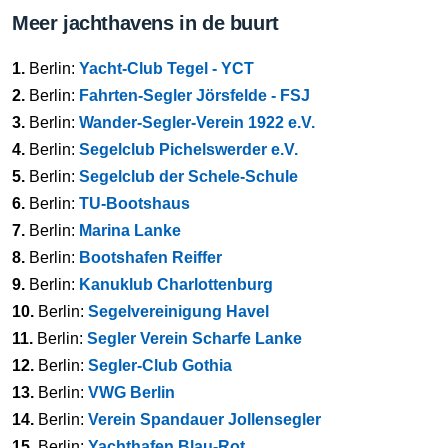
Meer jachthavens in de buurt
1.
Berlin:
Yacht-Club Tegel - YCT
2.
Berlin:
Fahrten-Segler Jörsfelde - FSJ
3.
Berlin:
Wander-Segler-Verein 1922 e.V.
4.
Berlin:
Segelclub Pichelswerder e.V.
5.
Berlin:
Segelclub der Schele-Schule
6.
Berlin:
TU-Bootshaus
7.
Berlin:
Marina Lanke
8.
Berlin:
Bootshafen Reiffer
9.
Berlin:
Kanuklub Charlottenburg
10.
Berlin:
Segelvereinigung Havel
11.
Berlin:
Segler Verein Scharfe Lanke
12.
Berlin:
Segler-Club Gothia
13.
Berlin:
VWG Berlin
14.
Berlin:
Verein Spandauer Jollensegler
15.
Berlin:
Yachthafen Blau-Rot