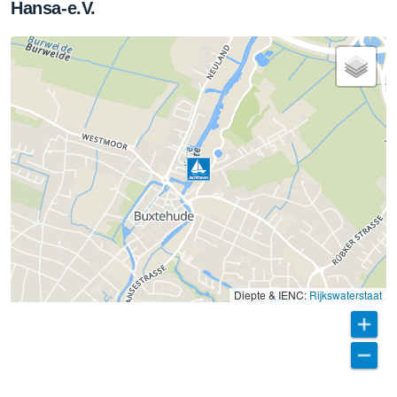
Hansa-e.V.
Diepte & IENC:
Rijkswaterstaat