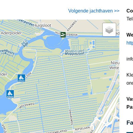
Volgende jachthaven >>
Co
Te
We
htt
in
Kl
on
Va
Pa
Fa