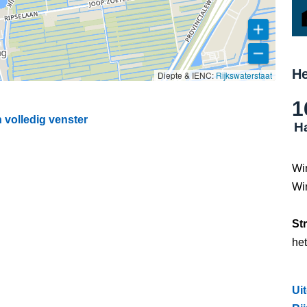
He
Diepte & IENC:
Rijkswaterstaat
1
 volledig venster
Ha
Wi
Wi
St
he
Ui