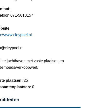
ntact:
lefoon 071-5013157
bsite
p://www.cleypoel.nl
fo@cleypoel.nl
eine jachthaven met vaste plaatsen en
derhouds/verkoopwerf.
ste plaatsen:
25
ssantenplaatsen:
0
ciliteiten