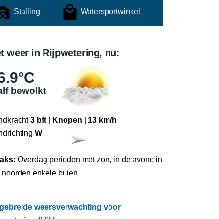
Stalling
Watersportwinkel
t weer in Rijpwetering, nu:
6.9°C
lf bewolkt
ndkracht
3 bft
|
Knopen
|
13 km/h
ndrichting
W
raks:
Overdag perioden met zon, in de avond in
t noorden enkele buien.
tgebreide weersverwachting voor