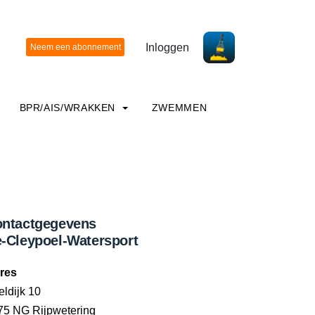
Inloggen
BPR/AIS/WRAKKEN
ZWEMMEN
ntactgegevens
-Cleypoel-Watersport
res
ldijk 10
75 NG Rijpwetering