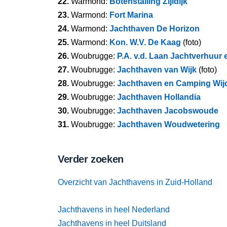
22.
Warmond:
Botenstalling Zijldijk
23.
Warmond:
Fort Marina
24.
Warmond:
Jachthaven De Horizon
25.
Warmond:
Kon. W.V. De Kaag
(foto)
26.
Woubrugge:
P.A. v.d. Laan Jachtverhuur
27.
Woubrugge:
Jachthaven van Wijk
(foto)
28.
Woubrugge:
Jachthaven en Camping Wij
29.
Woubrugge:
Jachthaven Hollandia
30.
Woubrugge:
Jachthaven Jacobswoude
31.
Woubrugge:
Jachthaven Woudwetering
Verder zoeken
Overzicht van Jachthavens in Zuid-Holland
Jachthavens in heel Nederland
Jachthavens in heel Duitsland