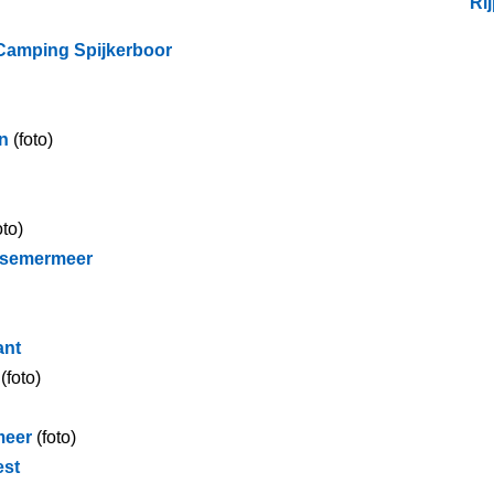
Rij
Camping Spijkerboor
n
(foto)
oto)
ssemermeer
ant
(foto)
meer
(foto)
est