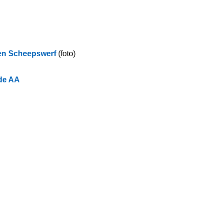
 en Scheepswerf
(foto)
de AA