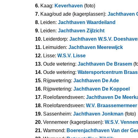
6.
Kaag:
Keverhaven
(foto)
7.
Kaag/oud ade (kagerplassen):
Jachthaven 
8.
Leiden:
Jachthaven Waardeiland
9.
Leiden:
Jachthaven Zijlzicht
10.
Leiderdorp:
Jachthaven W.S.V. Doeshave
11.
Leimuiden:
Jachthaven Meerewijck
12.
Lisse:
W.S.V. Lisse
13.
Oude wetering:
Jachthaven De Brasem
(f
14.
Oude wetering:
Watersportcentrum Braa
15.
Rijpwetering:
Jachthaven De Ade
16.
Rijpwetering:
Jachthaven De Koppoel
17.
Roelofarendsveen:
Jachthaven De Meerk
18.
Roelofarendsveen:
W.V. Braassemermeer
19.
Sassenheim:
Jachthaven Jonkman
(foto)
20.
Vennemeer (kagerplassen):
W.S.V. Venne
21.
Warmond:
Boerenjachthaven Van der Ge