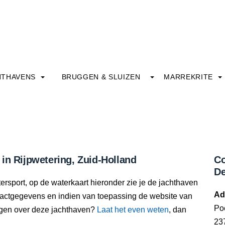
HTHAVENS
BRUGGEN & SLUIZEN
MARREKRITE
in Rijpwetering, Zuid-Holland
Co
De
ersport, op de waterkaart hieronder zie je de jachthaven
Ad
ntactgegevens en indien van toepassing de website van
Poe
oegen over deze jachthaven?
Laat het even weten
, dan
23