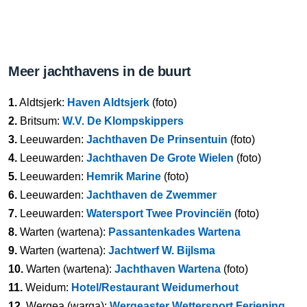
Meer jachthavens in de buurt
1.
Aldtsjerk:
Haven Aldtsjerk
(foto)
2.
Britsum:
W.V. De Klompskippers
3.
Leeuwarden:
Jachthaven De Prinsentuin
(foto)
4.
Leeuwarden:
Jachthaven De Grote Wielen
(foto)
5.
Leeuwarden:
Hemrik Marine
(foto)
6.
Leeuwarden:
Jachthaven de Zwemmer
7.
Leeuwarden:
Watersport Twee Provinciën
(foto)
8.
Warten (wartena):
Passantenkades Wartena
9.
Warten (wartena):
Jachtwerf W. Bijlsma
10.
Warten (wartena):
Jachthaven Wartena
(foto)
11.
Weidum:
Hotel/Restaurant Weidumerhout
12.
Wergea (warga):
Wergeaster Wettersport Feriening