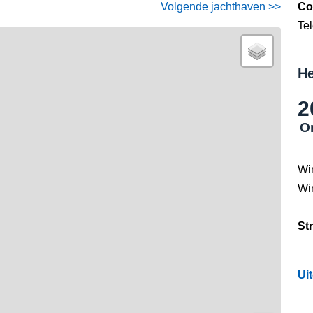
Volgende jachthaven >>
Co
Te
He
2
O
Wi
Wi
St
Ui