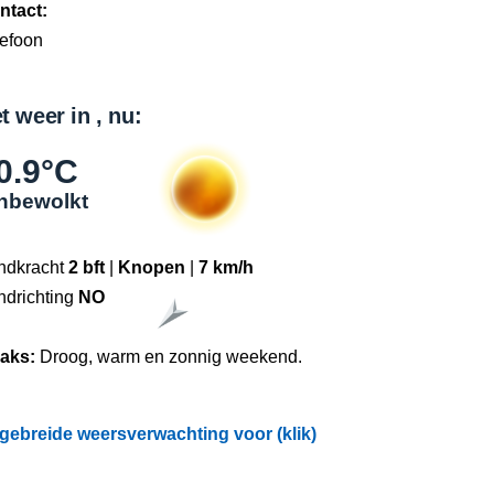
ntact:
lefoon
t weer in , nu:
0.9°C
nbewolkt
ndkracht
2 bft
|
Knopen
|
7 km/h
ndrichting
NO
raks:
Droog, warm en zonnig weekend.
tgebreide weersverwachting voor (klik)