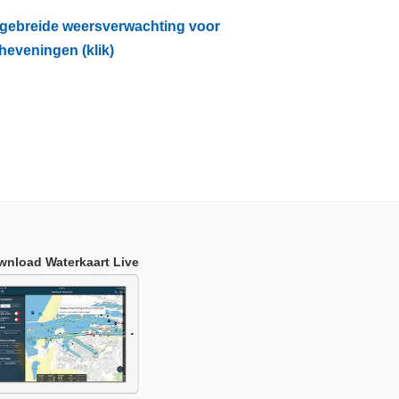
tgebreide weersverwachting voor
heveningen (klik)
wnload Waterkaart Live