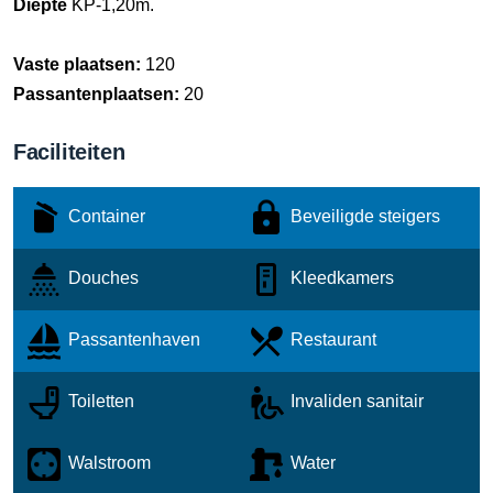
Diepte
KP-1,20m.
Vaste plaatsen:
120
Passantenplaatsen:
20
Faciliteiten
Container
Beveiligde steigers
Douches
Kleedkamers
Passantenhaven
Restaurant
Toiletten
Invaliden sanitair
Walstroom
Water