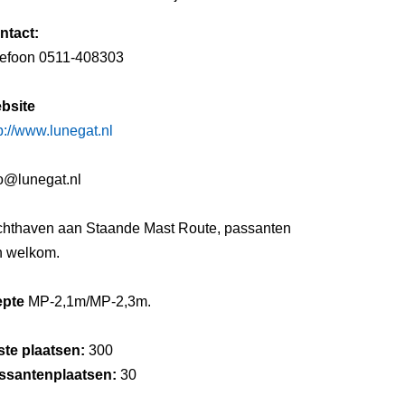
ntact:
lefoon 0511-408303
bsite
p://www.lunegat.nl
fo@lunegat.nl
chthaven aan Staande Mast Route, passanten
n welkom.
epte
MP-2,1m/MP-2,3m.
ste plaatsen:
300
ssantenplaatsen:
30