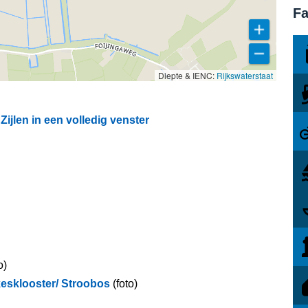
Fa
Diepte & IENC:
Rijkswaterstaat
jlen in een volledig venster
o)
esklooster/ Stroobos
(foto)