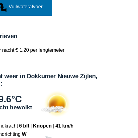
Vuilwaterafvoer
rieven
 nacht € 1,20 per lengtemeter
t weer in Dokkumer Nieuwe Zijlen,
:
9.6°C
cht bewolkt
ndkracht
6 bft
|
Knopen
|
41 km/h
ndrichting
W