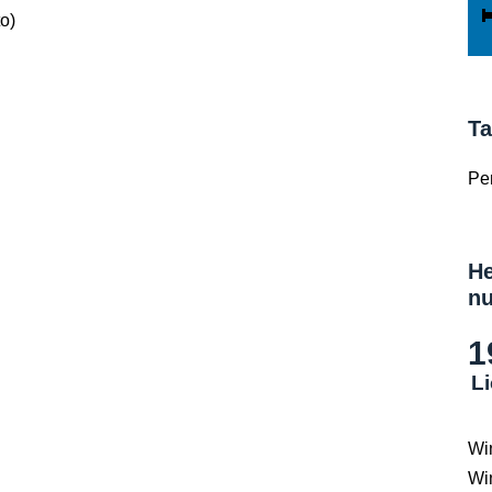
to)
Ta
Per
He
nu
1
Li
Wi
Wi