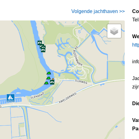
Volgende jachthaven >>
Co
Te
We
htt
in
Ja
zij
Di
Va
Pa