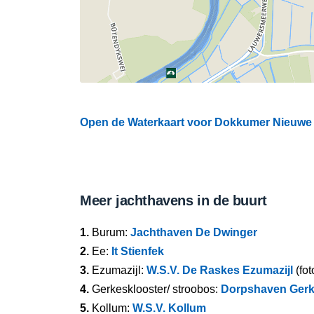
Open de Waterkaart voor Dokkumer Nieuwe Zi
Meer jachthavens in de buurt
1.
Burum:
Jachthaven De Dwinger
2.
Ee:
It Stienfek
3.
Ezumazijl:
W.S.V. De Raskes Ezumazijl
(fot
4.
Gerkesklooster/ stroobos:
Dorpshaven Gerk
5.
Kollum:
W.S.V. Kollum