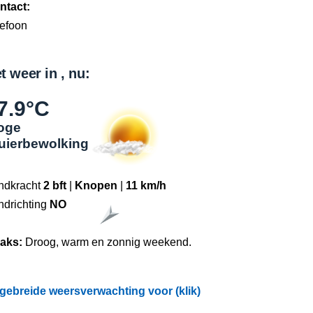
ntact:
lefoon
t weer in , nu:
7.9°C
oge
luierbewolking
ndkracht
2 bft
|
Knopen
|
11 km/h
ndrichting
NO
raks:
Droog, warm en zonnig weekend.
tgebreide weersverwachting voor (klik)