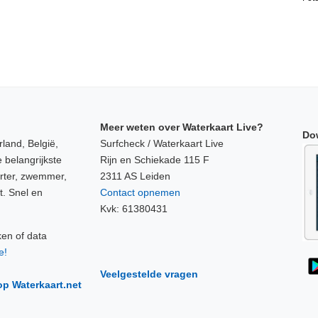
Meer weten over Waterkaart Live?
Do
land, België,
Surfcheck / Waterkaart Live
 belangrijkste
Rijn en Schiekade 115 F
orter, zwemmer,
2311 AS Leiden
t. Snel en
Contact opnemen
Kvk: 61380431
ken of data
e!
Veelgestelde vragen
op Waterkaart.net