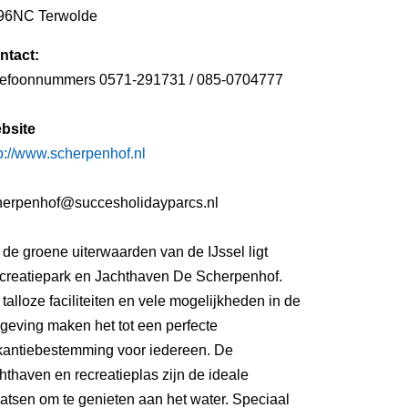
96NC Terwolde
ntact:
lefoonnummers 0571-291731 / 085-0704777
bsite
p://www.scherpenhof.nl
herpenhof@succesholidayparcs.nl
de groene uiterwaarden van de IJssel ligt
creatiepark en Jachthaven De Scherpenhof.
talloze faciliteiten en vele mogelijkheden in de
geving maken het tot een perfecte
kantiebestemming voor iedereen. De
hthaven en recreatieplas zijn de ideale
atsen om te genieten aan het water. Speciaal