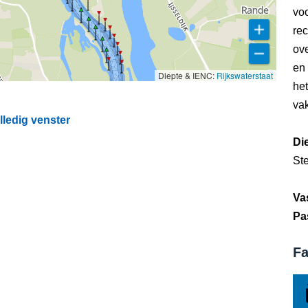
voo
rec
ove
en
Diepte & IENC:
Rijkswaterstaat
he
vak
lledig venster
Di
St
Va
Pa
Fa