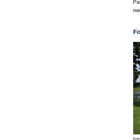
Pas
met
Fo
Fot