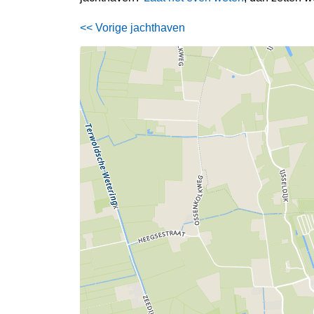
<< Vorige jachthaven