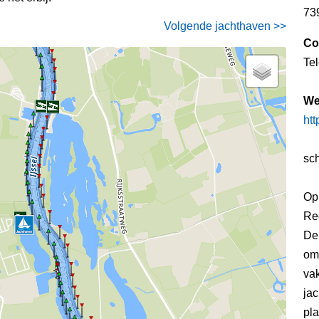
73
Volgende jachthaven >>
Co
Te
We
htt
sc
Op 
Re
De 
om
va
jac
pla