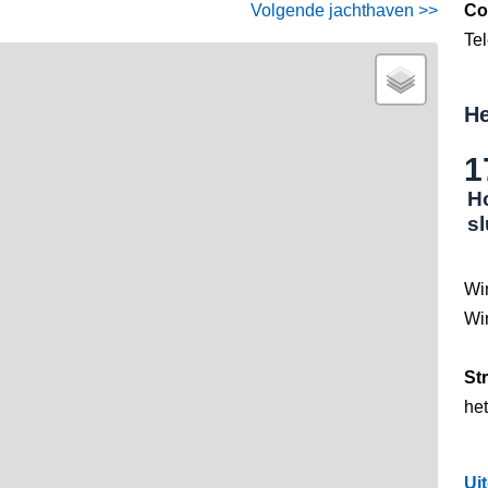
Volgende jachthaven >>
Co
Te
He
1
H
s
Wi
Wi
St
he
Ui