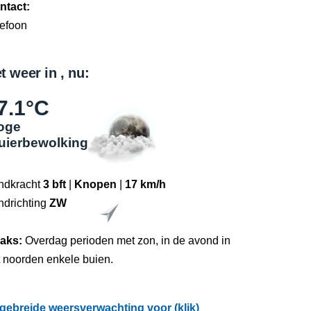
ntact:
lefoon
t weer in , nu:
7.1°C
oge
luierbewolking
ndkracht
3 bft
|
Knopen
|
17 km/h
ndrichting
ZW
raks:
Overdag perioden met zon, in de avond in
t noorden enkele buien.
tgebreide weersverwachting voor (klik)