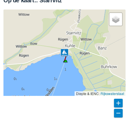
Op de kaart:: Starrvitz
Diepte & IENC:
Rijkswaterstaat