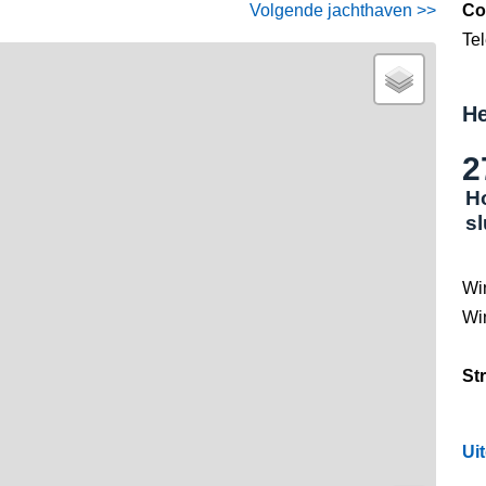
Volgende jachthaven >>
Co
Te
He
2
H
s
Wi
Wi
St
Ui