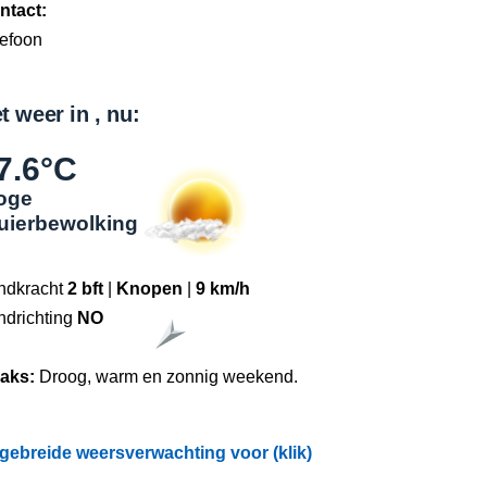
ntact:
lefoon
t weer in , nu:
7.6°C
oge
luierbewolking
ndkracht
2 bft
|
Knopen
|
9 km/h
ndrichting
NO
raks:
Droog, warm en zonnig weekend.
tgebreide weersverwachting voor (klik)