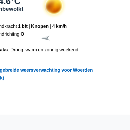
4.6°C
nbewolkt
ndkracht
1 bft
|
Knopen
|
4 km/h
ndrichting
O
raks:
Droog, warm en zonnig weekend.
tgebreide weersverwachting voor Woerden
ik)