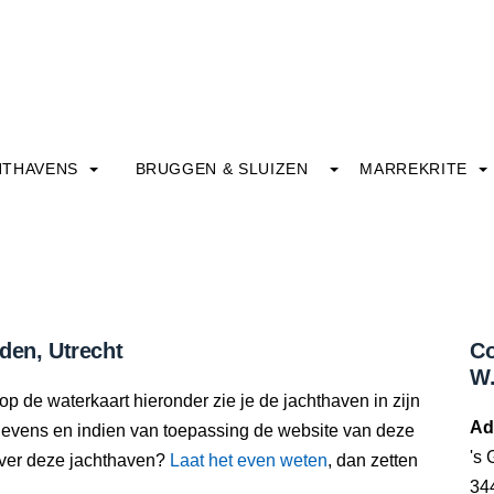
HTHAVENS
BRUGGEN & SLUIZEN
MARREKRITE
den, Utrecht
Co
W.
op de waterkaart hieronder zie je de jachthaven in zijn
Ad
gevens en indien van toepassing de website van deze
's 
over deze jachthaven?
Laat het even weten
, dan zetten
34