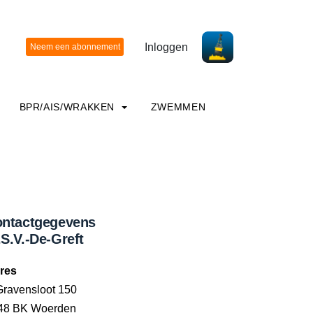
Inloggen
BPR/AIS/WRAKKEN
ZWEMMEN
ntactgegevens
S.V.-De-Greft
res
Gravensloot 150
48 BK Woerden