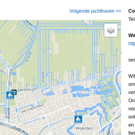
Volgende jachthaven >>
Co
Te
We
htt
sec
Wi
om
ver
Onz
voo
oo
en
fie