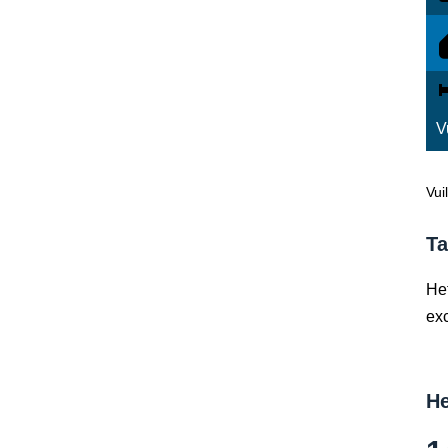
V
Vui
Ta
Het
exc
He