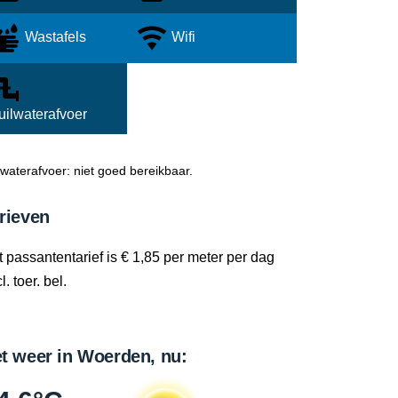
Wastafels
Wifi
uilwaterafvoer
lwaterafvoer: niet goed bereikbaar.
rieven
 passantentarief is € 1,85 per meter per dag
l. toer. bel.
t weer in Woerden, nu: