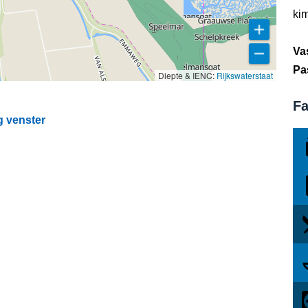
kim
Va
Pa
Diepte & IENC:
Rijkswaterstaat
Fa
g venster