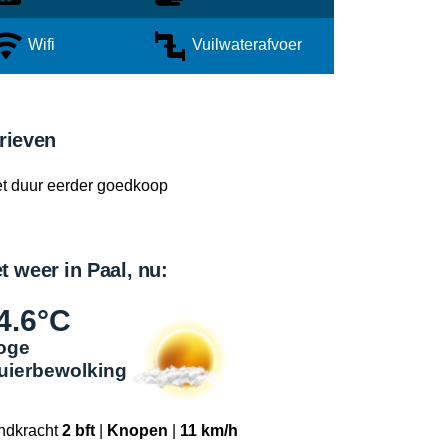
Wifi
Vuilwaterafvoer
rieven
et duur eerder goedkoop
t weer in Paal, nu:
4.6°C
oge
luierbewolking
ndkracht
2 bft
|
Knopen
|
11 km/h