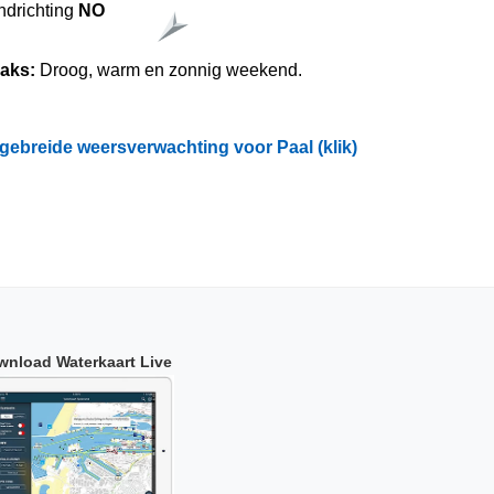
ndrichting
NO
raks:
Droog, warm en zonnig weekend.
tgebreide weersverwachting voor Paal (klik)
wnload Waterkaart Live