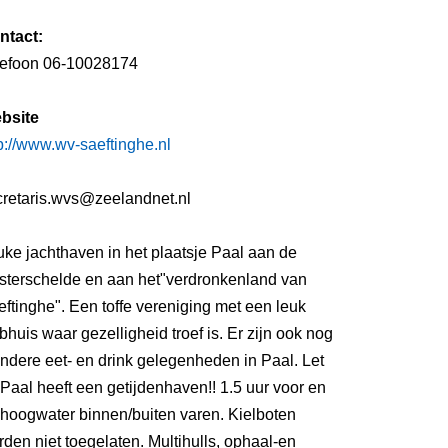
ntact:
lefoon 06-10028174
bsite
p://www.wv-saeftinghe.nl
cretaris.wvs@zeelandnet.nl
ke jachthaven in het plaatsje Paal aan de
sterschelde en aan het"verdronkenland van
ftinghe". Een toffe vereniging met een leuk
bhuis waar gezelligheid troef is. Er zijn ook nog
ndere eet- en drink gelegenheden in Paal. Let
Paal heeft een getijdenhaven!! 1.5 uur voor en
 hoogwater binnen/buiten varen. Kielboten
den niet toegelaten. Multihulls, ophaal-en