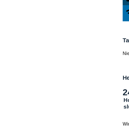
Ta
Ni
He
2
H
s
Wi