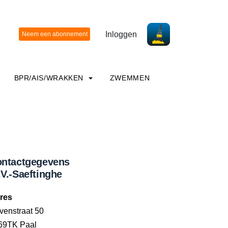
Inloggen
BPR/AIS/WRAKKEN
ZWEMMEN
ntactgegevens
V.-Saeftinghe
res
venstraat 50
69TK Paal