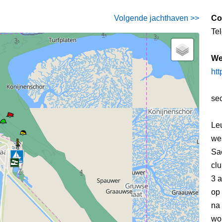
Volgende jachthaven >>
Co
Te
We
htt
se
Leu
we
Sae
clu
3 a
op 
na
wor