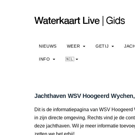
NIEUWS
WEER
GETIJ
JAC
INFO
🇳🇱
Jachthaven WSV Hoogeerd Wychen, in
Dit is de informatiepagina van WSV Hoogeerd W
in zijn directe omgeving. Rechts vind je de co
deze jachthaven. Wil je meer informatie toev
zetten we het erbij!