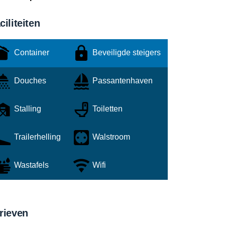
ciliteiten
Container
Beveiligde steigers
Douches
Passantenhaven
Stalling
Toiletten
Trailerhelling
Walstroom
Wastafels
Wifi
rieven