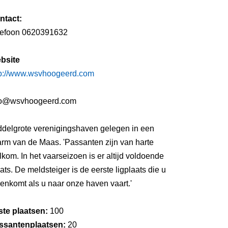
ntact:
lefoon 0620391632
bsite
tp://www.wsvhoogeerd.com
fo@wsvhoogeerd.com
ddelgrote verenigingshaven gelegen in een
arm van de Maas. 'Passanten zijn van harte
kom. In het vaarseizoen is er altijd voldoende
ats. De meldsteiger is de eerste ligplaats die u
enkomt als u naar onze haven vaart.'
ste plaatsen:
100
ssantenplaatsen:
20