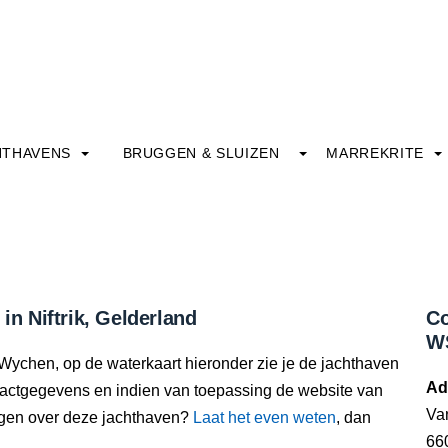
HTHAVENS
BRUGGEN & SLUIZEN
MARREKRITE
 Niftrik, Gelderland
Co
W
ychen, op de waterkaart hieronder zie je de jachthaven
Ad
ntactgegevens en indien van toepassing de website van
Va
oegen over deze jachthaven?
Laat het even weten
, dan
660