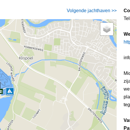
Volgende jachthaven >>
Co
Te
We
ht
in
Mi
zij
wel
pla
teg
Va
Pa