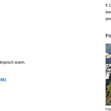
€ 1
toe
pe
Fo
 tropisch warm.
lik)
Fot