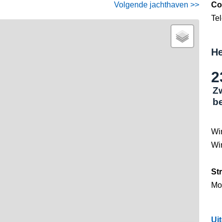
Volgende jachthaven >>
Co
Te
He
2
Z
b
Wi
Wi
St
Mo
Ui