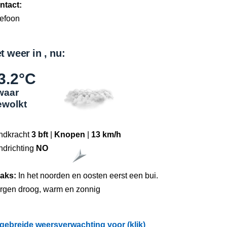
ntact:
lefoon
t weer in , nu:
3.2°C
waar
ewolkt
ndkracht
3 bft
|
Knopen
|
13 km/h
ndrichting
NO
raks:
In het noorden en oosten eerst een bui.
rgen droog, warm en zonnig
tgebreide weersverwachting voor (klik)