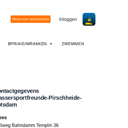
Inloggen
BPR/AIS/WRAKKEN
ZWEMMEN
ntactgegevens
ssersportfreunde-Pirschheide-
otsdam
res
ßweg Bahndamm Templin 36