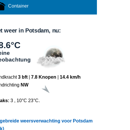
Container
t weer in Potsdam, nu:
8.6°C
eine
eobachtung
ndkracht
3 bft
|
7.8 Knopen
|
14.4 km/h
ndrichting
NW
raks:
3 , 10°C 23°C.
tgebreide weersverwachting voor Potsdam
ik)