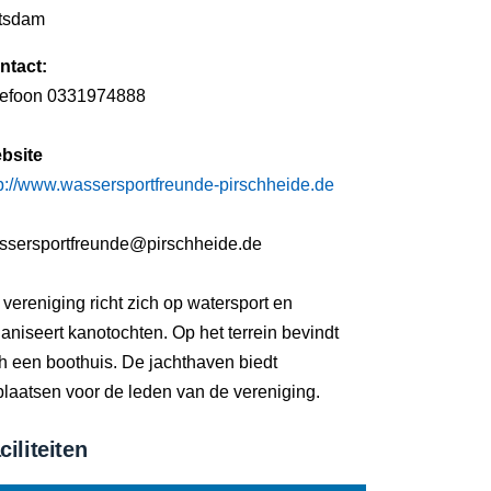
tsdam
ntact:
lefoon 0331974888
bsite
tp://www.wassersportfreunde-pirschheide.de
ssersportfreunde@pirschheide.de
vereniging richt zich op watersport en
aniseert kanotochten. Op het terrein bevindt
h een boothuis. De jachthaven biedt
plaatsen voor de leden van de vereniging.
ciliteiten