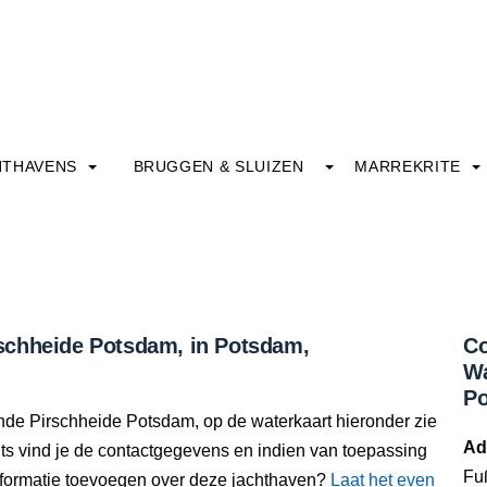
HTHAVENS
BRUGGEN & SLUIZEN
MARREKRITE
schheide Potsdam, in Potsdam,
Co
Wa
P
unde Pirschheide Potsdam, op de waterkaart hieronder zie
Ad
hts vind je de contactgegevens en indien van toepassing
Fu
nformatie toevoegen over deze jachthaven?
Laat het even