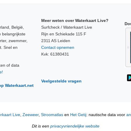
Meer weten over Waterkaart Live?
Do
land, België,
Surfcheck / Waterkaart Live
 belangrijkste
Rijn en Schiekade 115 F
orter, zwemmer,
2311 AS Leiden
t. Snel en
Contact opnemen
Kvk: 61380431
ken of data
e!
Veelgestelde vragen
op Waterkaart.net
rkaart Live
,
Zeeweer
,
Stroomatlas
en
Het Getij
: nautische data voor
an
Dit is een
privacyvriendelijke website