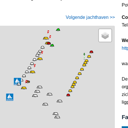
Po
Volgende jachthaven >>
Co
Te
We
ht
wa
De 
org
zic
lig
Fa