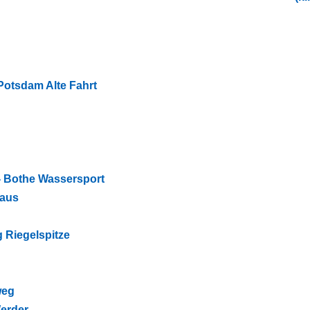
 Potsdam Alte Fahrt
- Bothe Wassersport
haus
 Riegelspitze
weg
erder