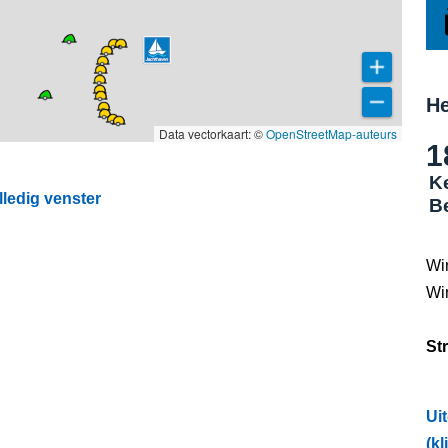
He
Data vectorkaart: ©
OpenStreetMap-auteurs
1
K
ledig venster
B
Wi
Wi
St
Ui
(kl