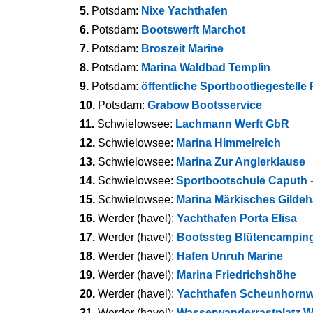
5.
Potsdam:
Nixe Yachthafen
6.
Potsdam:
Bootswerft Marchot
7.
Potsdam:
Broszeit Marine
8.
Potsdam:
Marina Waldbad Templin
9.
Potsdam:
öffentliche Sportbootliegestelle
10.
Potsdam:
Grabow Bootsservice
11.
Schwielowsee:
Lachmann Werft GbR
12.
Schwielowsee:
Marina Himmelreich
13.
Schwielowsee:
Marina Zur Anglerklause
14.
Schwielowsee:
Sportbootschule Caputh 
15.
Schwielowsee:
Marina Märkisches Gilde
16.
Werder (havel):
Yachthafen Porta Elisa
17.
Werder (havel):
Bootssteg Blütencamping
18.
Werder (havel):
Hafen Unruh Marine
19.
Werder (havel):
Marina Friedrichshöhe
20.
Werder (havel):
Yachthafen Scheunhorn
21.
Werder (havel):
Wasserwanderrastplatz W