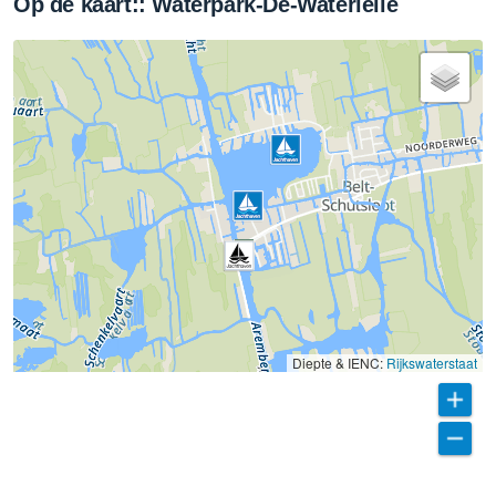
Op de kaart:: Waterpark-De-Waterlelie
Diepte & IENC:
Rijkswaterstaat