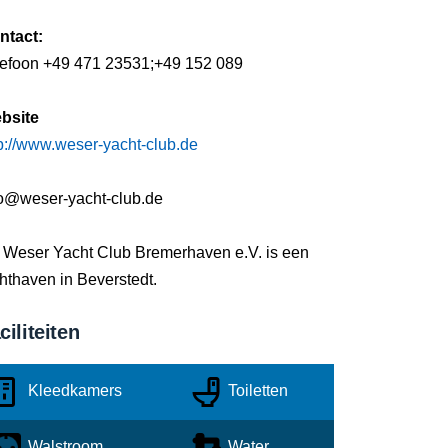
ntact:
lefoon +49 471 23531;+49 152 089
bsite
p://www.weser-yacht-club.de
fo@weser-yacht-club.de
 Weser Yacht Club Bremerhaven e.V. is een
hthaven in Beverstedt.
ciliteiten
Kleedkamers
Toiletten
Walstroom
Water