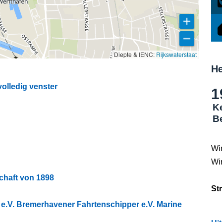
Diepte & IENC:
Rijkswaterstaat
He
olledig venster
1
K
B
Wi
Wi
chaft von 1898
St
e.V. Bremerhavener Fahrtenschipper e.V. Marine