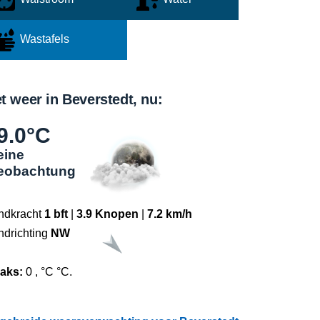
Wastafels
t weer in Beverstedt, nu:
9.0°C
eine
eobachtung
ndkracht
1 bft
|
3.9 Knopen
|
7.2 km/h
ndrichting
NW
raks:
0 , °C °C.