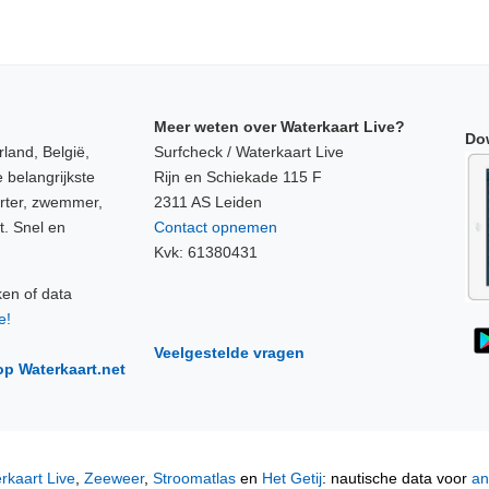
Meer weten over Waterkaart Live?
Do
land, België,
Surfcheck / Waterkaart Live
 belangrijkste
Rijn en Schiekade 115 F
orter, zwemmer,
2311 AS Leiden
t. Snel en
Contact opnemen
Kvk: 61380431
ken of data
e!
Veelgestelde vragen
op Waterkaart.net
rkaart Live
,
Zeeweer
,
Stroomatlas
en
Het Getij
: nautische data voor
an