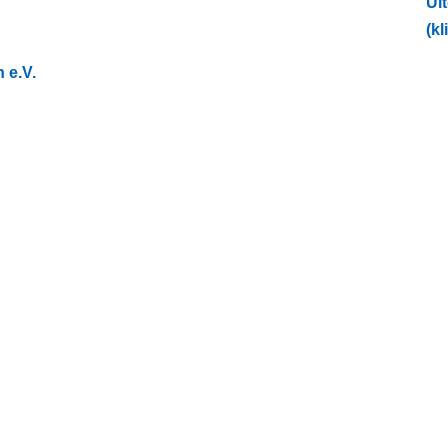
Ui
(kl
 e.V.