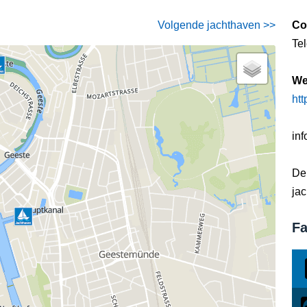
Volgende jachthaven >>
Co
Te
We
htt
in
De
jac
Fa