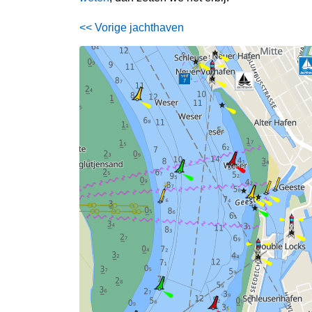
<< Vorige jachthaven