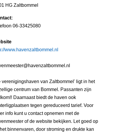
01 HG Zaltbommel
ntact:
lefoon 06-33425080
bsite
tp://www.havenzaltbommel.nl
venmeester@havenzaltbommel.nl
 verenigingshaven van Zaltbommel' ligt in het
zellige centrum van Bommel. Passanten zijn
lkom!! Daarnaast biedt de haven ook
terligplaatsen tegen gereduceerd tarief. Voor
er info kunt u contact opnemen met de
venmeester of de website bekijken. Let goed op
 het binnenvaren, door stroming en drukte kan