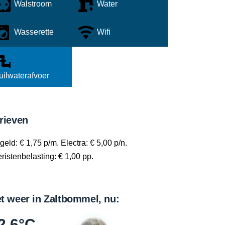
Walstroom
Water
Wasserette
Wifi
uilwaterafvoer
rieven
geld: € 1,75 p/m. Electra: € 5,00 p/n.
ristenbelasting: € 1,00 pp.
t weer in Zaltbommel, nu:
2.6°C