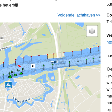
53
 het erbij!
Volgende jachthaven >>
Co
Te
We
ht
ha
'De
ge
we
win
me
ha
bij