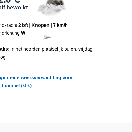
lf bewolkt
ndkracht
2 bft
|
Knopen
|
7 km/h
ndrichting
W
raks:
In het noorden plaatselijk buien, vrijdag
oog.
tgebreide weersverwachting voor
ltbommel (klik)