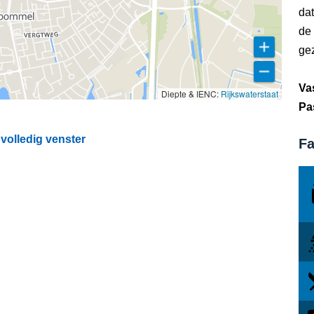
dat
de
gez
Va
Diepte & IENC:
Rijkswaterstaat
Pa
volledig venster
Fa