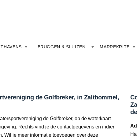
HTHAVENS
BRUGGEN & SLUIZEN
MARREKRITE
vereniging de Golfbreker, in Zaltbommel,
Co
Za
de
tersportvereniging de Golfbreker, op de waterkaart
Ad
 omgeving. Rechts vind je de contactgegevens en indien
Ha
. Wil je meer informatie toevoegen over deze