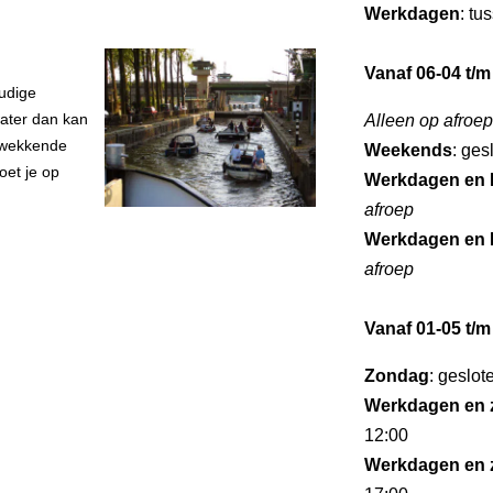
Werkdagen
: tu
Vanaf 06-04 t/m
udige
water dan kan
Alleen op afroep
ukwekkende
Weekends
: ges
oet je op
Werkdagen en 
afroep
Werkdagen en 
afroep
Vanaf 01-05 t/m
Zondag
: geslot
Werkdagen en 
12:00
Werkdagen en 