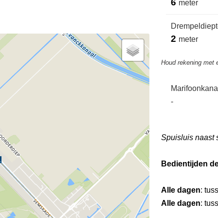
6
meter
Drempeldiepte
2
meter
Houd rekening met 
Marifoonkana
-
Spuisluis naast 
Bedientijden d
Alle dagen
: tus
Alle dagen
: tus