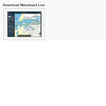
Download Waterkaart Live
Copyright © 2026 Surfcheck |
Waterkaart Live
,
Zeeweer
,
Stroomatlas
en
Het Getij
: nautische data voor
anderhalf miljoen
bezoekers per jaar!
Dit is een
privacyvriendelijke website