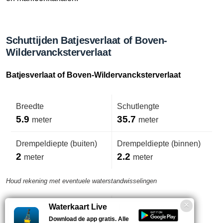
Schuttijden Batjesverlaat of Boven-
Wildervancksterverlaat
Batjesverlaat of Boven-Wildervancksterverlaat
Breedte
Schutlengte
5.9
35.7
meter
meter
Drempeldiepte (buiten)
Drempeldiepte (binnen)
2
2.2
meter
meter
Houd rekening met eventuele waterstandwisselingen
Waterkaart Live
Marifoonkanaal
Telefoonnummer
Download de app gratis. Alle
-
onbekend