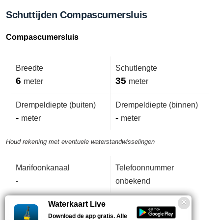
Schuttijden Compascumersluis
Compascumersluis
Breedte
Schutlengte
6
35
meter
meter
Drempeldiepte (buiten)
Drempeldiepte (binnen)
-
-
meter
meter
Houd rekening met eventuele waterstandwisselingen
Marifoonkanaal
Telefoonnummer
-
onbekend
Waterkaart Live
Download de app gratis. Alle
Geen opmerkingen