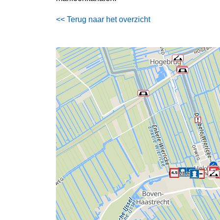
<< Terug naar het overzicht
Hier zit een gemaal. 