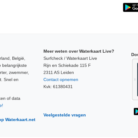
Meer weten over Waterkaart Live?
Do
land, België,
Surfcheck / Waterkaart Live
 belangrijkste
Rijn en Schiekade 115 F
orter, zwemmer,
2311 AS Leiden
t. Snel en
Contact opnemen
Kvk: 61380431
ken of data
e!
Veelgestelde vragen
op Waterkaart.net