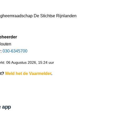
gheemraadschap De Stichtse Rijnlanden
eheerder
Houten
r:
030-6345700
kt: 06 Augustus 2026, 15:24 uur
et?
Meld het de Vaarmelder
.
 app