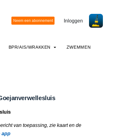
Inloggen
BPR/AIS/WRAKKEN
ZWEMMEN
Goejanverwellesluis
sluis
richt van toepassing, zie kaart en de
e app