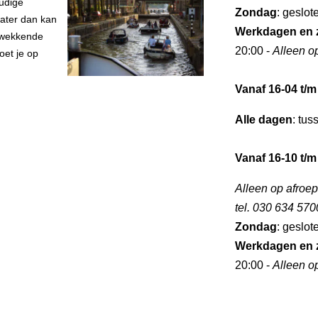
udige
Zondag
: geslot
water dan kan
Werkdagen en 
ukwekkende
20:00 -
Alleen o
oet je op
Vanaf 16-04 t/m
Alle dagen
: tus
Vanaf 16-10 t/m
Alleen op afroep
tel. 030 634 570
Zondag
: geslot
Werkdagen en 
20:00 -
Alleen o