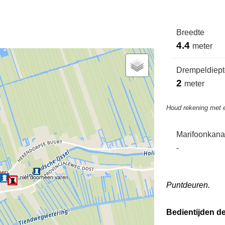
Breedte
4.4
meter
Drempeldiepte
2
meter
Houd rekening met 
Marifoonkana
-
Je kan er niet doorheen varen.
Puntdeuren.
Bedientijden d