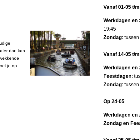
Vanaf 01-05 t/m
Werkdagen en 
19:45
Zondag
: tussen
udige
water dan kan
Vanaf 14-05 t/m
ukwekkende
oet je op
Werkdagen en 
Feestdagen
: t
Zondag
: tussen
Op 24-05
Werkdagen en 
Zondag en Fee