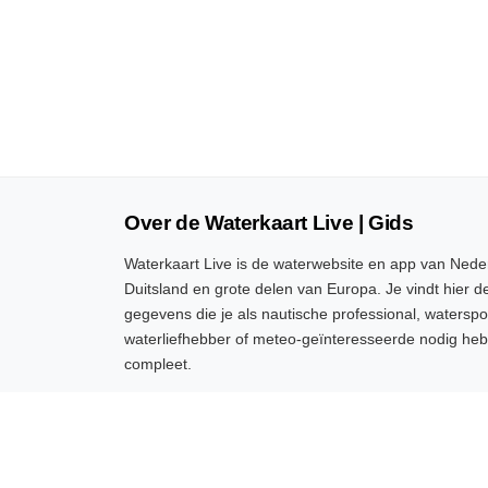
Over de Waterkaart Live | Gids
Waterkaart Live is de waterwebsite en app van Neder
Duitsland en grote delen van Europa. Je vindt hier de
gegevens die je als nautische professional, watersp
waterliefhebber of meteo-geïnteresseerde nodig heb
compleet.
Heb je goede ideeën of suggesties, wil je samenwer
hergebruiken? Laat het weten,
we horen graag van j
Waterkaart Live gratis in je website
|
Adverteren 