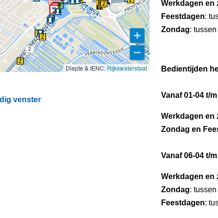
Werkdagen en 
Feestdagen
: t
Zondag
: tussen
2
Diepte & IENC:
Rijkswaterstaat
Bedientijden he
Vanaf 01-04 t/m
dig venster
Werkdagen en 
Zondag en Fee
Vanaf 06-04 t/m
Werkdagen en 
Zondag
: tussen
Feestdagen
: t