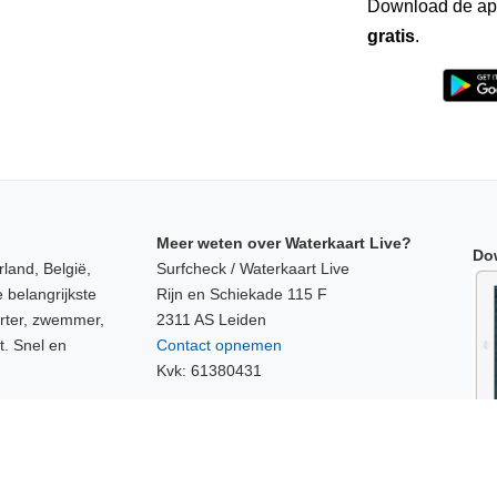
Download de ap
gratis
.
Meer weten over Waterkaart Live?
Do
land, België,
Surfcheck / Waterkaart Live
 belangrijkste
Rijn en Schiekade 115 F
orter, zwemmer,
2311 AS Leiden
t. Snel en
Contact opnemen
Kvk: 61380431
ken of data
e!
Veelgestelde vragen
op Waterkaart.net