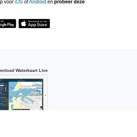
p voor
iOS
of
Android
en
probeer deze
wnload Waterkaart Live