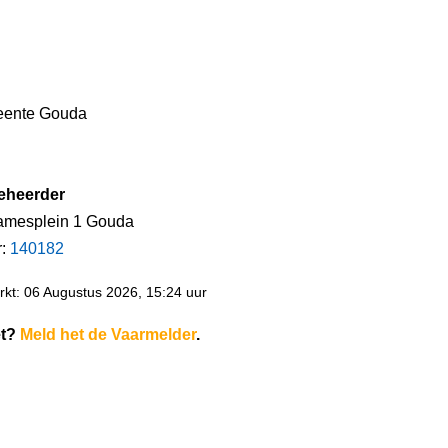
ente Gouda
eheerder
amesplein 1 Gouda
r:
140182
kt: 06 Augustus 2026, 15:24 uur
et?
Meld het de Vaarmelder
.