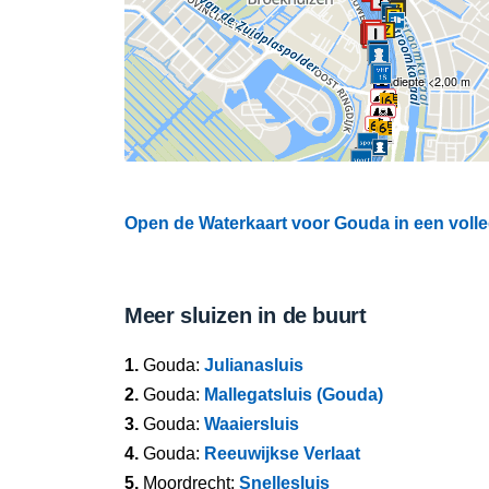
Ondiepte <2,00 m
Open de Waterkaart voor Gouda in een volle
Meer sluizen in de buurt
1.
Gouda:
Julianasluis
2.
Gouda:
Mallegatsluis (Gouda)
3.
Gouda:
Waaiersluis
4.
Gouda:
Reeuwijkse Verlaat
5.
Moordrecht:
Snellesluis