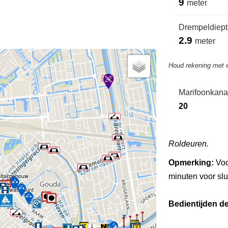
9
meter
Drempeldiepte
2.9
meter
Houd rekening met 
Marifoonkana
20
Roldeuren.
Opmerking:
Voo
itairgebouw
minuten voor slui
Vuilwaterpunt
Bedientijden d
1