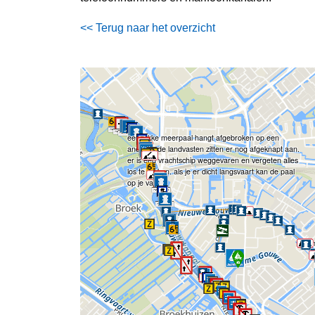
<< Terug naar het overzicht
een dikke meerpaal hangt afgebroken op een
andere . de landvasten zitten er nog afgeknapt aan.
er is een vrachtschip weggevaren en vergeten alles
los te maken. als je er dicht langsvaart kan de paal
op je vallen
San