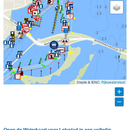
22
Diepte & IENC:
Rijkswaterstaat
Open de Waterkaart voor Lelystad in een volledig