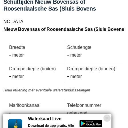
Schuttijden Nieuw Bovensas of
Roosendaalsche Sas (Sluis Bovens
NO DATA
Nieuw Bovensas of Roosendaalsche Sas (Sluis Bovens
Breedte
Schutlengte
-
-
meter
meter
Drempeldiepte (buiten)
Drempeldiepte (binnen)
-
-
meter
meter
Houd rekening met eventuele waterstandwisselingen
Marifoonkanaal
Telefoonnummer
-
onbekend
Waterkaart Live
Download de app gratis. Alle