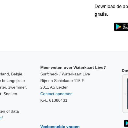
Download de ap
gratis
.
Meer weten over Waterkaart Live?
Do
land, België,
Surfcheck / Waterkaart Live
 belangrijkste
Rijn en Schiekade 115 F
orter, zwemmer,
2311 AS Leiden
t. Snel en
Contact opnemen
Kvk: 61380431
ken of data
e!
Veelgestelde vragen