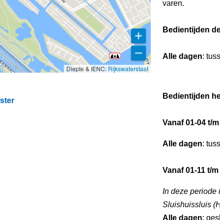
varen.
Bedientijden d
Alle dagen
: tus
Diepte & IENC:
Rijkswaterstaat
Bedientijden he
ster
Vanaf 01-04 t/m
Alle dagen
: tus
Vanaf 01-11 t/m
In deze periode 
Sluishuissluis (
Alle dagen
: ges