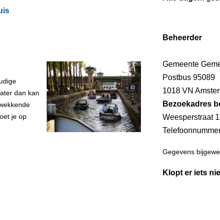
uis
Beheerder
Gemeente Geme
Postbus 95089
udige
1018 VN Amste
water dan kan
Bezoekadres b
ukwekkende
oet je op
Weesperstraat 
Telefoonnumme
Gegevens bijgewer
Klopt er iets ni