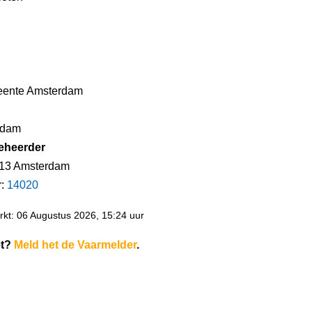
ente Amsterdam
rdam
eheerder
113 Amsterdam
r:
14020
kt: 06 Augustus 2026, 15:24 uur
et?
Meld het de Vaarmelder
.