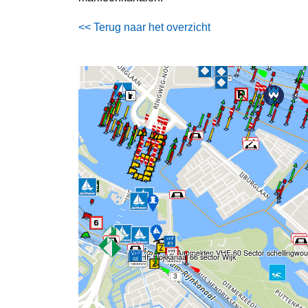
<< Terug naar het overzicht
Aanmelden VHF 60 Sector schellingwo
VHF blokkanaal 66 sector Wijk
3