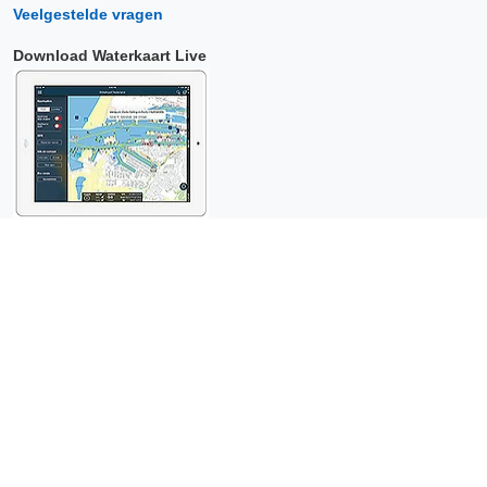
Veelgestelde vragen
Download Waterkaart Live
Copyright © 2026 Surfcheck |
Waterkaart Live
,
Zeeweer
,
Stroomatlas
en
Het Getij
: nautische data voor
anderhalf miljoen
bezoekers per jaar!
Dit is een
privacyvriendelijke website