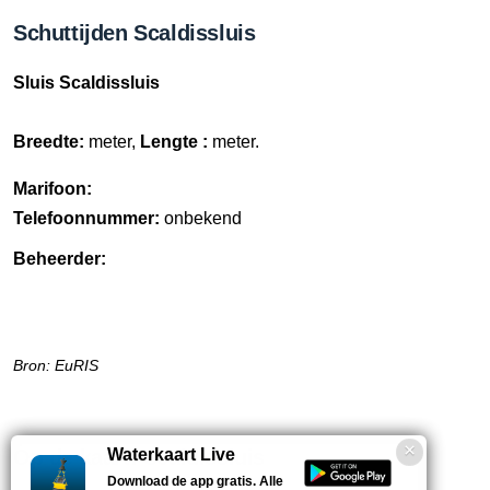
Schuttijden Scaldissluis
Sluis Scaldissluis
Breedte:
meter,
Lengte :
meter.
Marifoon:
Telefoonnummer:
onbekend
Beheerder:
Bron: EuRIS
Op de kaart: Scaldissluis
Waterkaart Live
Download de app gratis. Alle