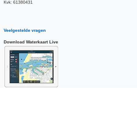
Kvk: 61380431
Veelgestelde vragen
Download Waterkaart Live
Copyright © 2026 Surfcheck |
Waterkaart Live
,
Zeeweer
,
Stroomatlas
en
Het Getij
: nautische data voor
anderhalf miljoen