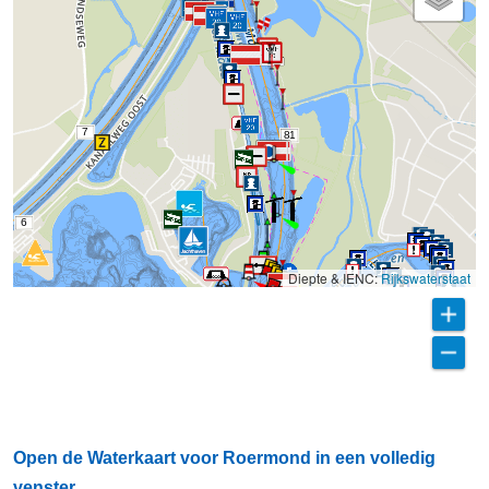
2
2
7
81
6
Diepte & IENC:
Rijkswaterstaat
Open de Waterkaart voor Roermond in een volledig
venster