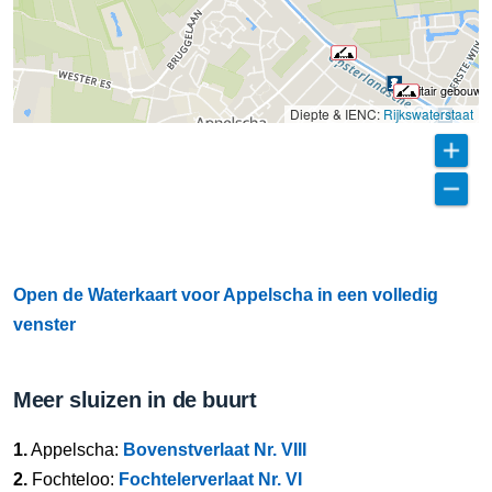
Sanitair gebouw b
Diepte & IENC:
Rijkswaterstaat
Open de Waterkaart voor Appelscha in een volledig
venster
Meer sluizen in de buurt
1.
Appelscha:
Bovenstverlaat Nr. VIII
2.
Fochteloo:
Fochtelerverlaat Nr. VI