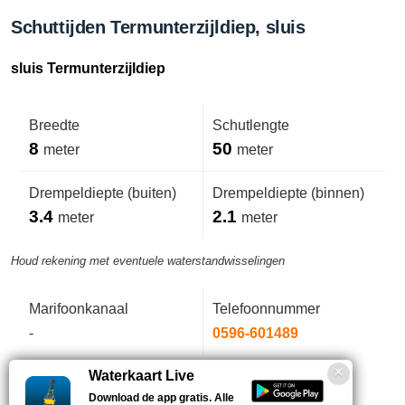
Schuttijden Termunterzijldiep, sluis
sluis Termunterzijldiep
Breedte
Schutlengte
8
50
meter
meter
Drempeldiepte (buiten)
Drempeldiepte (binnen)
3.4
2.1
meter
meter
Houd rekening met eventuele waterstandwisselingen
Marifoonkanaal
Telefoonnummer
-
0596-601489
Waterkaart Live
Download de app gratis. Alle
Geen opmerkingen